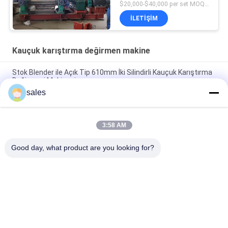
Değirmeni Makinesi
$20,000-$40,000 per set MOQ:1 Takım
İLETIŞIM
Kauçuk karıştırma değirmen makine
Stok Blender ile Açık Tip 610mm İki Silindirli Kauçuk Karıştırma
Değirmeni Makinesi
sales
Kauçuk Bileşik Karıştırma Değirmeni Makinesi XK-450 18 inç
Silindir Çapı 48 "Uzunluk
3:58 AM
16 İnç Açık Değirmen Kauçuk Bileşik Karıştırma Makinesi 37kw
Sürüş Motoru
Good day, what product are you looking for?
Popüler Kategoriler
Tüm
Kauçuk Yapma 
Kauçuk Yoğurma 
Makinesi
Makinesi
Kauçuk Karıştırma 
Kauçuk Vulkanize 