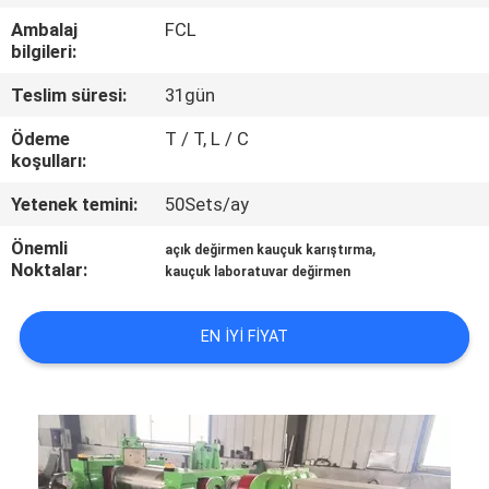
KONTROL
Ambalaj
FCL
bilgileri:
BIZIMLE
Teslim süresi:
31gün
ILETIŞIME
Ödeme
T / T, L / C
GEÇIN
koşulları:
Yetenek temini:
50Sets/ay
HABERLER
Önemli
,
açık değirmen kauçuk karıştırma
Noktalar:
kauçuk laboratuvar değirmen
VAKALAR
EN IYI FIYAT
SITE
HARITASI
PRIVACY