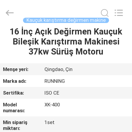
Qingdao
Running
Machine
CO.,LTD.
All
Kauçuk karıştırma değirmen makine
Rights
Reserved.
16 İnç Açık Değirmen Kauçuk
EV
Bileşik Karıştırma Makinesi
ÜRÜN:%
37kw Sürüş Motoru
S
Menşe yeri:
Qingdao, Çin
HAKKIMIZDA
Marka adı:
RUNNING
Sertifika:
ISO CE
FABRIKA
Model
XK-400
TURU
numarası:
Min sipariş
1set
KALITE
miktarı: