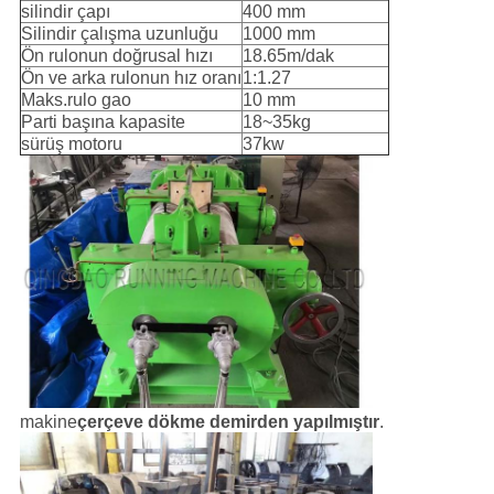
silindir çapı
400 mm
Silindir çalışma uzunluğu
1000 mm
Ön rulonun doğrusal hızı
18.65m/dak
Ön ve arka rulonun hız oranı
1:1.27
Maks.rulo gao
10 mm
Parti başına kapasite
18~35kg
sürüş motoru
37kw
makine
çerçeve dökme demirden yapılmıştır
.