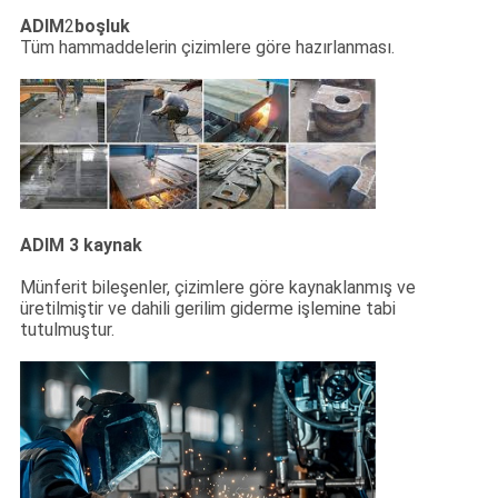
KONTROL
ADIM
2
boşluk
Tüm hammaddelerin çizimlere göre hazırlanması.
BIZIMLE
ILETIŞIME
GEÇIN
HABERLER
ADIM 3 kaynak
Münferit bileşenler, çizimlere göre kaynaklanmış ve
VAKALAR
üretilmiştir ve dahili gerilim giderme işlemine tabi
tutulmuştur.
SITE
HARITASI
PRIVACY