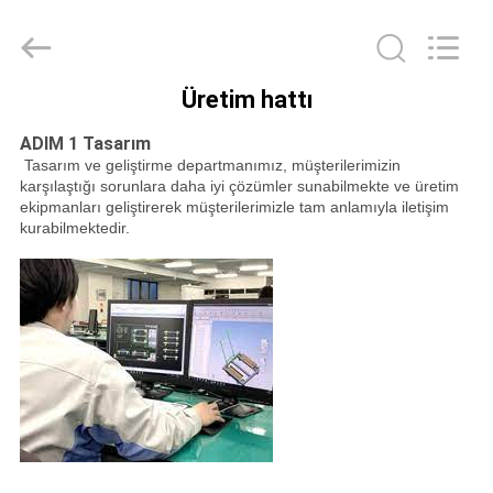
Qingdao
Running
Machine
CO.,LTD.
All
Rights
Üretim hattı
Reserved.
EV
ADIM 1 Tasarım
Tasarım ve geliştirme departmanımız, müşterilerimizin
ÜRÜN:%
karşılaştığı sorunlara daha iyi çözümler sunabilmekte ve üretim
ekipmanları geliştirerek müşterilerimizle tam anlamıyla iletişim
S
kurabilmektedir.
HAKKIMIZDA
FABRIKA
TURU
KALITE